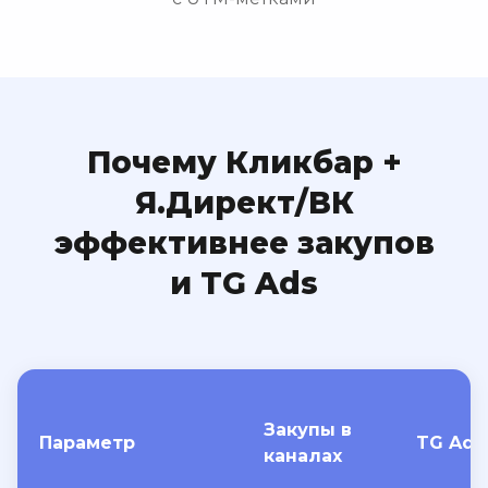
Почему Кликбар +
Я.Директ/ВК
эффективнее закупов
и TG Ads
Закупы в
Параметр
TG Ads
каналах