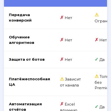
⚠
Передача
✗
Нет
конверсий
Ограни
Обучение
✗
✗
Нет
Нет
алгоритмов
✗
✓
Защита от ботов
Нет
Да
⚠
Тольк
⚠
Платёжеспособная
Зависит
без
ЦА
от канала
Premiu
✗
Автоматизация
Excel
✓
Да
отчётов
вручную