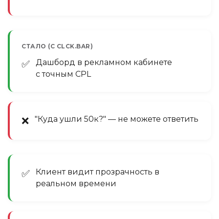
СТАЛО (С CLCK.BAR)
Дашборд в рекламном кабинете
✅
с точным CPL
"Куда ушли 50к?" — не можете ответить
❌
Клиент видит прозрачность в
✅
реальном времени