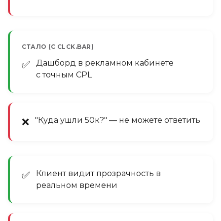
СТАЛО (С CLCK.BAR)
Дашборд в рекламном кабинете
✅
с точным CPL
"Куда ушли 50к?" — не можете ответить
❌
Клиент видит прозрачность в
✅
реальном времени