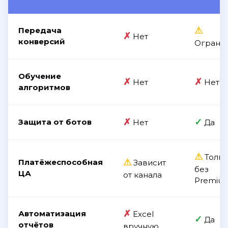
⚠
Передача
✗
Нет
конверсий
Ограни
Обучение
✗
✗
Нет
Нет
алгоритмов
✗
✓
Защита от ботов
Нет
Да
⚠
Тольк
⚠
Платёжеспособная
Зависит
без
ЦА
от канала
Premiu
✗
Автоматизация
Excel
✓
Да
отчётов
вручную