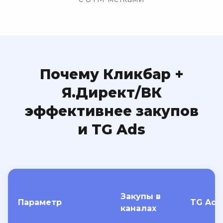
Почему Кликбар +
Я.Директ/ВК
эффективнее закупов
и TG Ads
Закупы в
Параметр
TG Ads
каналах