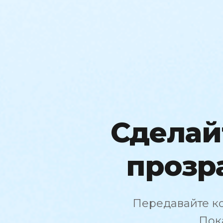
Сделай
прозр
Передавайте ко
Пок