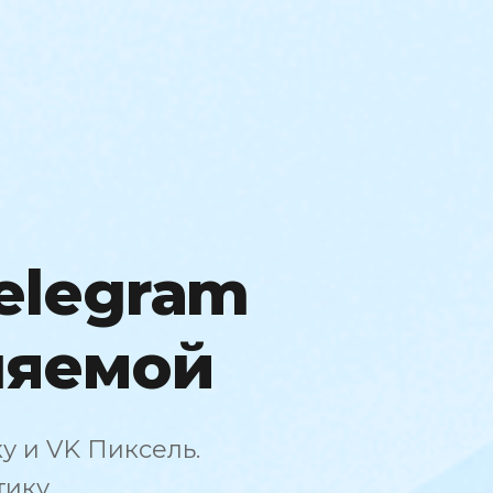
elegram
ляемой
у и VK Пиксель.
ику.