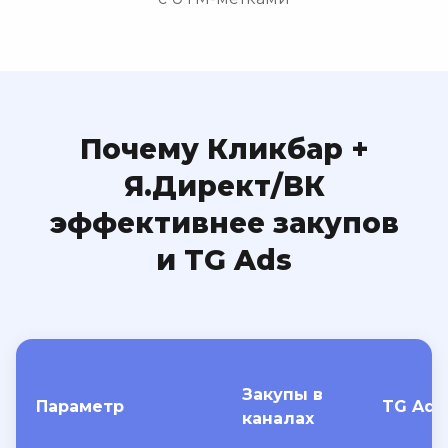
Почему Кликбар +
Я.Директ/ВК
эффективнее закупов
и TG Ads
Закупы в
Параметр
TG Ads
каналах