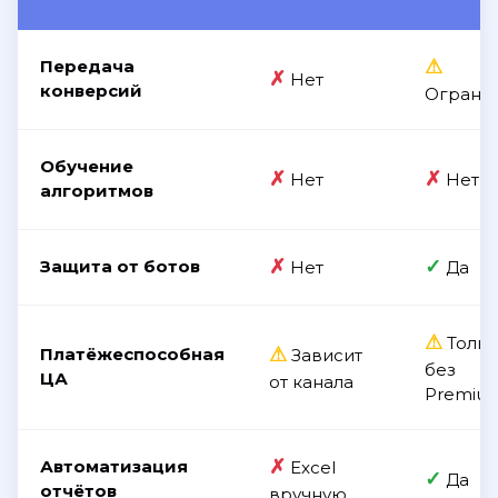
⚠
Передача
✗
Нет
конверсий
Ограни
Обучение
✗
✗
Нет
Нет
алгоритмов
✗
✓
Защита от ботов
Нет
Да
⚠
Тольк
⚠
Платёжеспособная
Зависит
без
ЦА
от канала
Premiu
✗
Автоматизация
Excel
✓
Да
отчётов
вручную