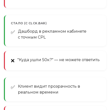
СТАЛО (С CLCK.BAR)
Дашборд в рекламном кабинете
✅
с точным CPL
"Куда ушли 50к?" — не можете ответить
❌
Клиент видит прозрачность в
✅
реальном времени