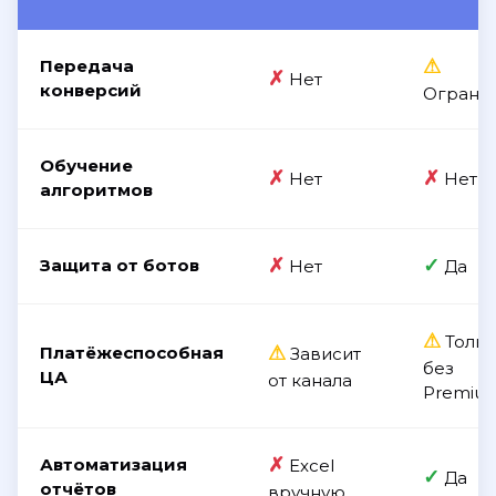
⚠
Передача
✗
Нет
конверсий
Ограни
Обучение
✗
✗
Нет
Нет
алгоритмов
✗
✓
Защита от ботов
Нет
Да
⚠
Тольк
⚠
Платёжеспособная
Зависит
без
ЦА
от канала
Premiu
✗
Автоматизация
Excel
✓
Да
отчётов
вручную