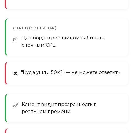
СТАЛО (С CLCK.BAR)
Дашборд в рекламном кабинете
✅
с точным CPL
"Куда ушли 50к?" — не можете ответить
❌
Клиент видит прозрачность в
✅
реальном времени