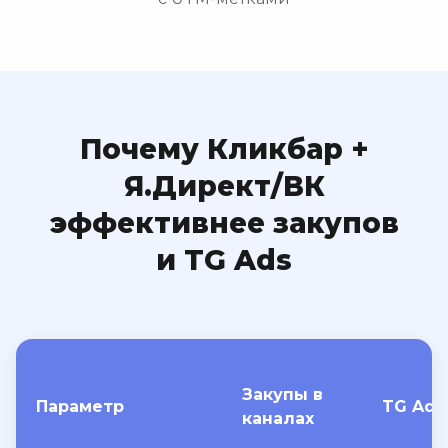
Почему Кликбар +
Я.Директ/ВК
эффективнее закупов
и TG Ads
Закупы в
Параметр
TG Ads
каналах