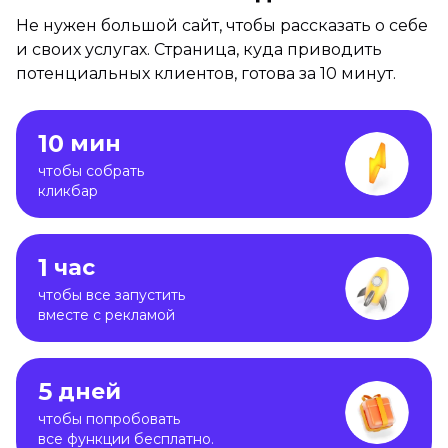
Не нужен большой сайт, чтобы рассказать о себе
и своих услугах.
Страница, куда приводить
потенциальных клиентов, готова за 10 минут.
10
мин
чтобы собрать
кликбар
1
час
чтобы все запустить
вместе с рекламой
5
дней
чтобы попробовать
все функции бесплатно.