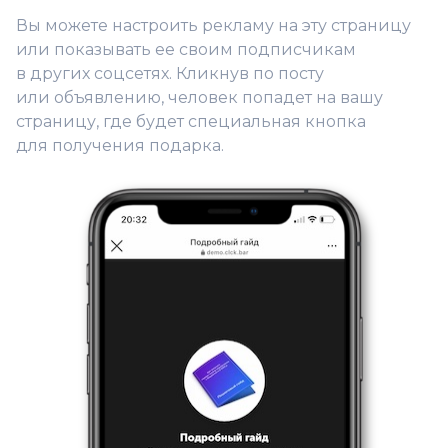
Вы можете настроить рекламу на эту страницу
или показывать ее своим подписчикам
в других соцсетях. Кликнув по посту
или объявлению, человек попадет на вашу
страницу, где будет специальная кнопка
для получения подарка.